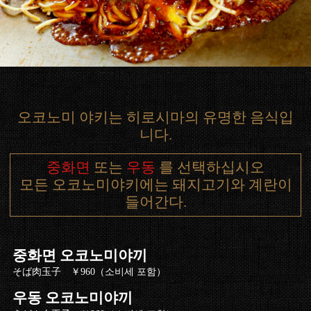
오코노미 야키는 히로시마의 유명한 음식입
니다.
중화면
또는
우동
를 선택하십시오
모든 오코노미야키에는 돼지고기와 계란이
들어간다.
중화면 오코노미야끼
そば肉玉子 ￥960（소비세 포함）
우동 오코노미야끼