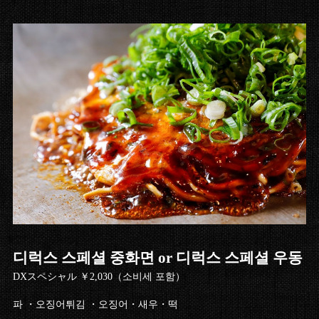
디럭스 스페셜 중화면 or 디럭스 스페셜 우동
DXスペシャル ￥2,030（소비세 포함）
파 ・오징어튀김 ・오징어・새우・떡