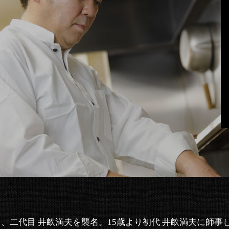
日、二代目 井畝満夫を襲名。15歳より初代 井畝満夫に師事