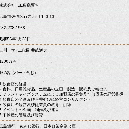
株式会社 ISE広島育ち
広島市佐伯区石内北5丁目3-13
082-208-1968
昭和56年1月23日
上川 学 (二代目 井畝満夫)
1200万円
167名（パート含む）
1.飲食店の経営
2.食料、日用雑貨品、土産品の企画、製造、販売及び輸出入
3.フランチャイズシステムによる加盟店の募集及び加盟店の経営指導
4.飲食店の企画及び管理並びに経営コンサルタント
5.飲食店の経営及び従業員の教育、訓練
6.イベントの企画、制作及び運営
7.不動産の管理及び賃貸
広島銀行、もみじ銀行、日本政策金融公庫