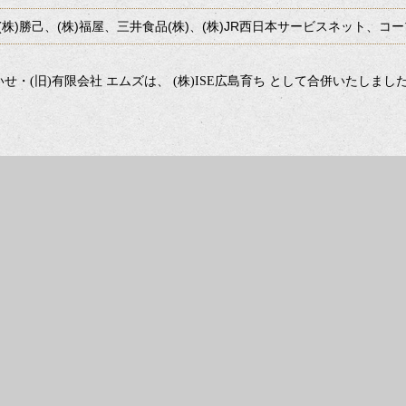
(株)勝己、(株)福屋、三井食品(株)、(株)JR西日本サービスネット、コー
社 いせ・(旧)有限会社 エムズは、 (株)ISE広島育ち として合併いたしまし