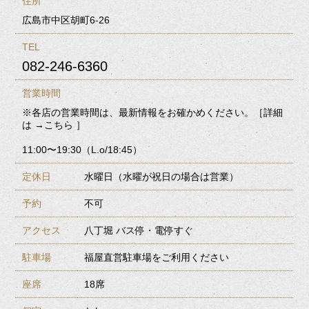
住所
広島市中区胡町6-26
TEL
082-246-6360
営業時間
※各店の営業時間は、最新情報をお確かめください。［詳細
は
→こちら
］
11:00〜19:30（L.o/18:45）
定休日
水曜日（水曜が祝日の場合は営業）
予約
不可
アクセス
八丁堀 バス停・電停すぐ
駐車場
福屋直営駐車場をご利用ください
座席
18席