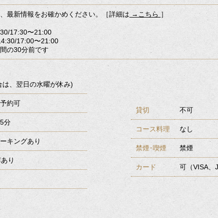
、最新情報をお確かめください。［詳細は
］
→こちら
0/17:30〜21:00
30/17:00〜21:00
間の30分前です
合は、翌日の水曜が休み)
予約可
貸切
不可
5分
コース料理
なし
ーキングあり
禁煙･喫煙
禁煙
席あり
カード
可（VISA、